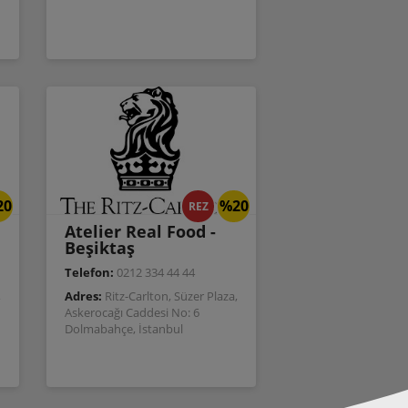
20
%20
REZ
Atelier Real Food -
Beşiktaş
Telefon:
0212 334 44 44
,
Adres:
Ritz-Carlton, Süzer Plaza,
Askerocağı Caddesi No: 6
Dolmabahçe, İstanbul