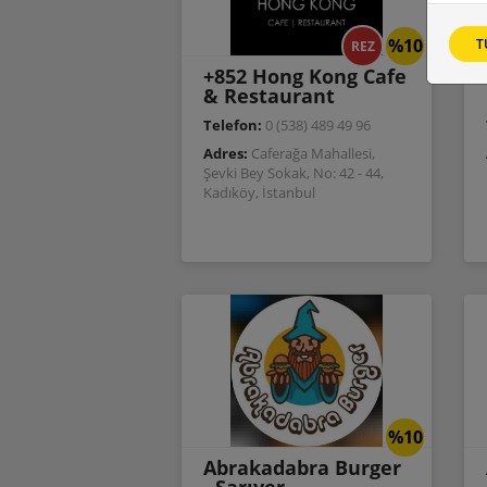
%10
T
REZ
+852 Hong Kong Cafe
& Restaurant
Telefon:
0 (538) 489 49 96
Adres:
Caferağa Mahallesi,
Şevki Bey Sokak, No: 42 - 44,
Kadıköy, İstanbul
%10
Abrakadabra Burger