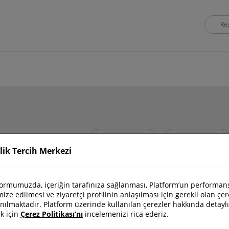
Filtrele :
ilik Tercih Merkezi
G
H
I
İ
J
K
L
M
N
O
Ö
P
R
S
formumuzda, içeriğin tarafınıza sağlanması, Platform’un performan
ize edilmesi ve ziyaretçi profilinin anlaşılması için gerekli olan çer
anılmaktadır. Platform üzerinde kullanılan çerezler hakkında detaylı
k için
Çerez Politikası’nı
incelemenizi rica ederiz.