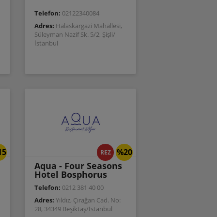
Telefon:
02122340084
Adres:
Halaskargazi Mahallesi,
Süleyman Nazif Sk. 5/2, Şişli/
İstanbul
15
%20
REZ
Aqua - Four Seasons
Hotel Bosphorus
Telefon:
0212 381 40 00
Adres:
Yıldız, Çırağan Cad. No:
28, 34349 Beşiktaş/İstanbul