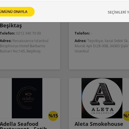
%20
%
ÜMÜNÜ ONAYLA
SEÇİMLERİ 
REZ
REZ
212 Restaurant -
316 Wine Bar
Beşiktaş
Telefon:
0212 340 70 00
Telefon:
-
Adres:
Renaissance İstanbul
Adres:
Teşvikiye, Sezai Selek Sk.
Bosphorus Hotel Barbaros
Murat Apt D:28-30B, 34365 Şişli/
BulvarI No:145, Beşiktaş
İstanbul
%15
%
Adella Seafood
Aleta Smokehouse