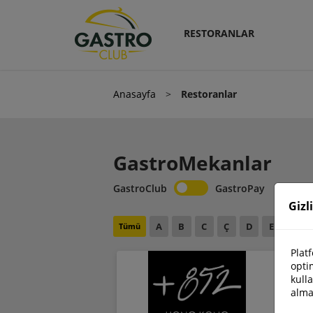
RESTORANLAR
Anasayfa
>
Restoranlar
GastroMekanlar
GastroClub
GastroPay
Gizl
A
B
C
Ç
D
E
F
Tümü
Plat
optim
kull
alma