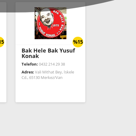
15
%15
Bak Hele Bak Yusuf
Konak
Telefon:
0432 214 29 38
Adres:
Vali Mithat Bey, İskele
Cd., 65130 Merkez/Van