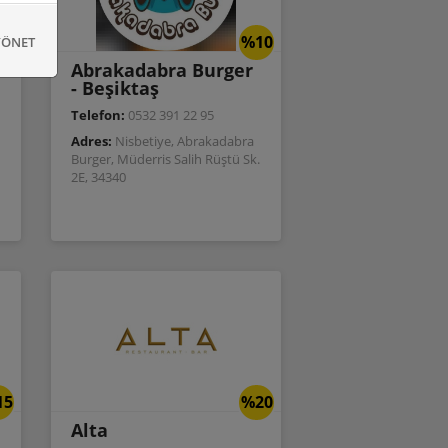
10
%10
YÖNET
Abrakadabra Burger
- Beşiktaş
Telefon:
0532 391 22 95
Adres:
Nisbetiye, Abrakadabra
Burger, Müderris Salih Rüştü Sk.
2E, 34340
15
%20
Alta