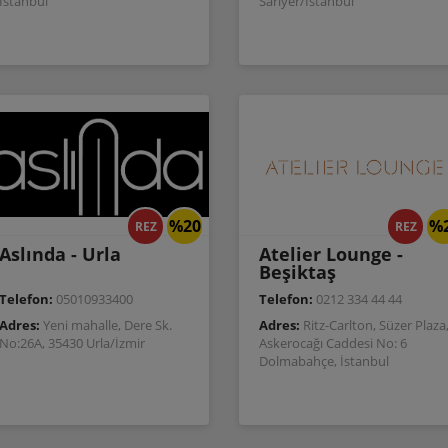
İstanbul
Sarıyer/İstanbul
%20
%
REZ
REZ
Aslında - Urla
Atelier Lounge -
Beşiktaş
Telefon:
05010933400
Telefon:
0212 334 44 44
Adres:
Yeni mahalle, Dere Sk.
Adres:
Ritz-Carlton, Süzer Plaza
No:26A, 35430 Urla/İzmir
Askerocağı Caddesi No: 6
Dolmabahçe, İstanbul