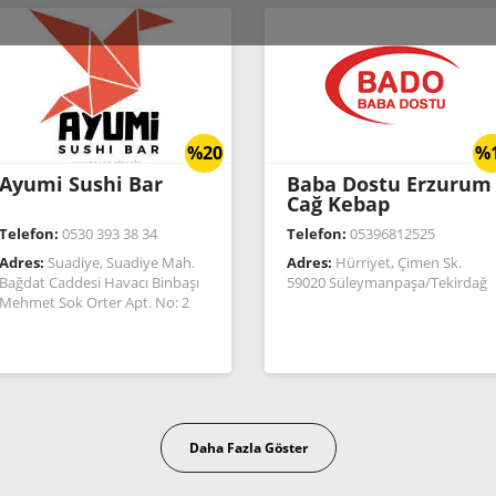
%20
%
Ayumi Sushi Bar
Baba Dostu Erzurum
Cağ Kebap
Telefon:
0530 393 38 34
Telefon:
05396812525
Adres:
Suadiye, Suadiye Mah.
Adres:
Hürriyet, Çimen Sk.
Bağdat Caddesi Havacı Binbaşı
59020 Süleymanpaşa/Tekirdağ
Mehmet Sok Orter Apt. No: 2
Daire: 1
Daha Fazla Göster