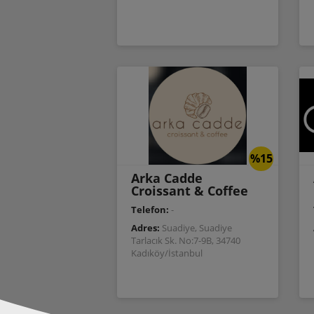
%15
Arka Cadde
Croissant & Coffee
Telefon:
-
Adres:
Suadiye, Suadiye
Tarlacık Sk. No:7-9B, 34740
Kadıköy/İstanbul