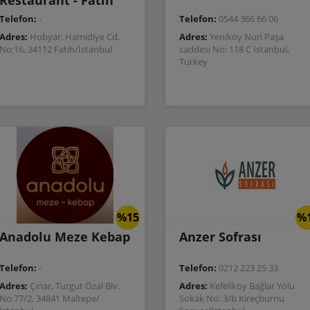
Restaurant - Fatih
Telefon:
-
Telefon:
0544 366 66 06
Adres:
Hobyar, Hamidiye Cd.
Adres:
Yeniköy Nuri Paşa
No:16, 34112 Fatih/İstanbul
caddesi No: 118 C Istanbul,
Turkey
%15
%
Anadolu Meze Kebap
Anzer Sofrası
Telefon:
-
Telefon:
0212 223 25 33
Adres:
Çınar, Turgut Özal Blv.
Adres:
Kefeliköy Bağlar Yolu
No:77/2, 34841 Maltepe/
Sokak No: 3/b Kireçburnu