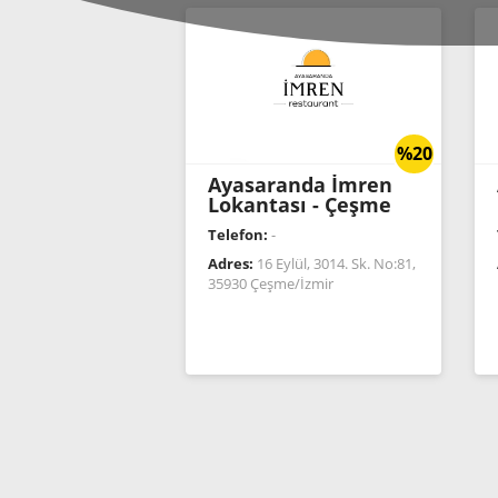
%20
Ayasaranda İmren
Lokantası - Çeşme
Telefon:
-
Adres:
16 Eylül, 3014. Sk. No:81,
35930 Çeşme/İzmir