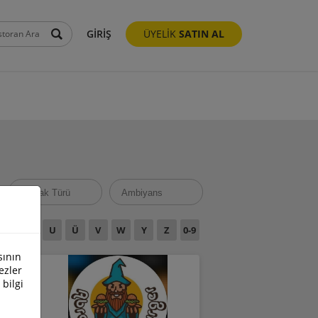
GİRİŞ
ÜYELİK
SATIN AL
Ş
T
U
Ü
V
W
Y
Z
0-9
sının
ezler
 bilgi